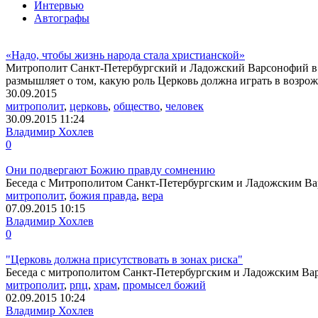
Интервью
Автографы
«Надо, чтобы жизнь народа стала христианской»
Митрополит Санкт-Петербургский и Ладожский Варсонофий в б
размышляет о том, какую роль Церковь должна играть в возро
30.09.2015
митрополит
,
церковь
,
общество
,
человек
30.09.2015
11:24
Владимир Хохлев
0
Они подвергают Божию правду сомнению
Беседа с Митрополитом Санкт-Петербургским и Ладожским В
митрополит
,
божия правда
,
вера
07.09.2015
10:15
Владимир Хохлев
0
"Церковь должна присутствовать в зонах риска"
Беседа с митрополитом Санкт-Петербургским и Ладожским В
митрополит
,
рпц
,
храм
,
промысел божий
02.09.2015
10:24
Владимир Хохлев