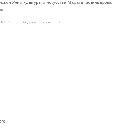
йской Унии культуры и искусства Марата Каландарова
на
016
13:36
Владимир Хохлев
0
ого