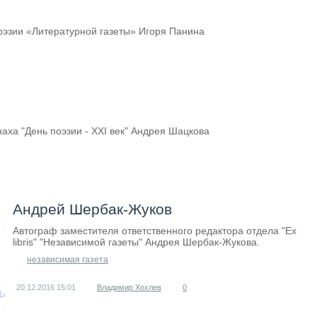
оэзии «Литературной газеты» Игоря Панина
аха "День поэзии - ХХI век" Андрея Шацкова
Андрей Шербак-Жуков
Автограф заместителя ответственного редактора отдела "Ex
libris" "Независимой газеты" Андрея Шербак-Жукова.
независимая газета
20.12.2016
15:01
Владимир Хохлев
0