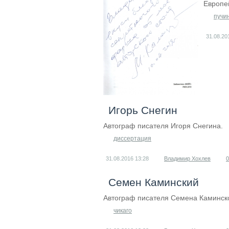
Европе
пучи
31.08.2
Игорь Снегин
Автограф писателя Игоря Снегина.
диссертация
31.08.2016
13:28
Владимир Хохлев
0
Семен Каминский
Автограф писателя Семена Каминск
чикаго