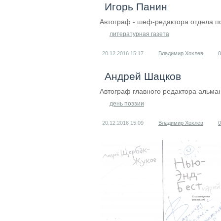
Игорь Панин
Автограф - шеф-редактора отдела п
литературная газета
20.12.2016
15:17
Владимир Хохлев
0
Андрей Шацков
Автограф главного редактора альман
день поэзии
20.12.2016
15:09
Владимир Хохлев
0