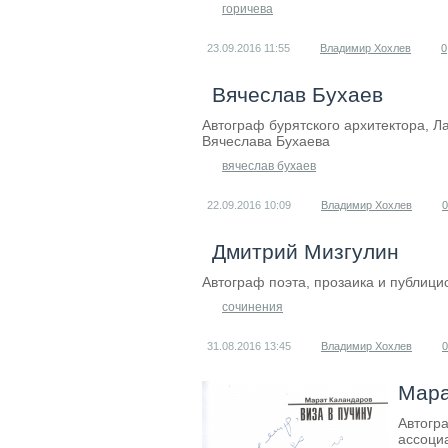
горичева
23.09.2016
11:55
Владимир Хохлев
0
Вячеслав Бухаев
Автограф бурятского архитектора, Л
Вячеслава Бухаева
вячеслав бухаев
22.09.2016
10:09
Владимир Хохлев
0
Дмитрий Мизгулин
Автограф поэта, прозаика и публиц
сочинения
31.08.2016
13:45
Владимир Хохлев
0
Мара
Автогр
ассоци