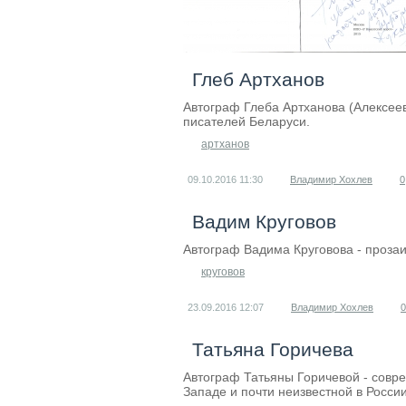
Глеб Артханов
Автограф Глеба Артханова (Алексее
писателей Беларуси.
артханов
09.10.2016
11:30
Владимир Хохлев
0
Вадим Круговов
Автограф Вадима Круговова - прозаи
круговов
23.09.2016
12:07
Владимир Хохлев
0
Татьяна Горичева
Автограф Татьяны Горичевой - совр
Западе и почти неизвестной в России