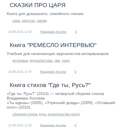
СКАЗКИ ПРО ЦАРЯ
Книга для домашнего, семейного чтения.
царь
,
царство
,
сказки
20.08.2015
12:02
Владимир Хохлев
0
Книга "РЕМЕСЛО ИНТЕРВЬЮ"
Учебник для начинающих журналистов-интервьюеров
интервью
,
журналистика
,
сми
,
пиар
20.08.2015
11:47
Владимир Хохлев
0
Книга стихов "Где ты, Русь?"
«Где ты. Русь?" (2014) — четвертый сборник стихов
Владимира Хохлева
«Ты идешь» (2005), «Утренний дождь» (2009), «Уставший
поэт» (2010).
сборник стихов
,
русь
,
издательство город
20.08.2015
11:30
Владимир Хохлев
0