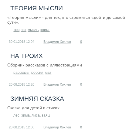
ТЕОРИЯ МЫСЛИ
«Теория мысли» - для тех, кто стремится «дойти до самой
сути».
теория
,
мысль
,
книга
30.01.2018
12:04
Владимир Хохлев
0
НА ТРОИХ
Сборник рассказов с иллюстрациями
рассказы
,
россия
,
usa
20.08.2015
12:20
Владимир Хохлев
0
ЗИМНЯЯ СКАЗКА
Сказка для детей в стихах
лес
,
зима
,
лиса
,
заяц
20.08.2015
12:08
Владимир Хохлев
0