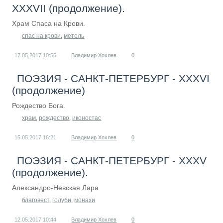
XXXVII (продолжение).
Храм Спаса на Крови.
спас на крови
,
метель
17.05.2017
10:56
Владимир Хохлев
0
ПОЭЗИЯ - САНКТ-ПЕТЕРБУРГ - XXXVI
(продолжение)
Рождество Бога.
храм
,
рождество
,
иконостас
15.05.2017
16:21
Владимир Хохлев
0
ПОЭЗИЯ - САНКТ-ПЕТЕРБУРГ - XXXV
(продолжение).
Александро-Невская Лара
благовест
,
голуби
,
монахи
12.05.2017
10:44
Владимир Хохлев
0