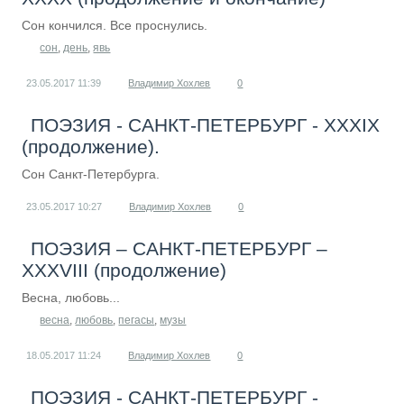
Сон кончился. Все проснулись.
сон
,
день
,
явь
23.05.2017
11:39
Владимир Хохлев
0
ПОЭЗИЯ - САНКТ-ПЕТЕРБУРГ - ХХХIХ
(продолжение).
Сон Санкт-Петербурга.
23.05.2017
10:27
Владимир Хохлев
0
ПОЭЗИЯ – САНКТ-ПЕТЕРБУРГ –
XXXVIII (продолжение)
Весна, любовь...
весна
,
любовь
,
пегасы
,
музы
18.05.2017
11:24
Владимир Хохлев
0
ПОЭЗИЯ - САНКТ-ПЕТЕРБУРГ -