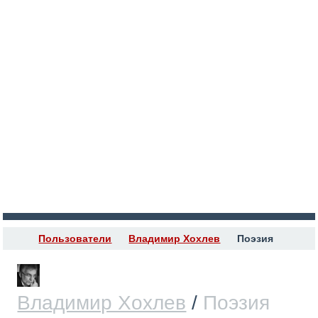
Пользователи
Владимир Хохлев
Поэзия
R
Владимир Хохлев
/
Поэзия