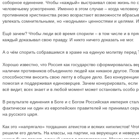
соборное единение. Чтобы «каждый» выстраивал свою жизнь по с
человечьему усмотрению. Именно в этом случае – когда человеку о
противников христианства резко возрастают возможности вбрасыв
увлекать сомнительными, но «модными» ценностями и целями. И 
Ещё зачем? Чтобы люди всё время спорили – в том числе и в пря
каждый доказывал свою правду. И никто ничего доказать не мог.
А о чём спорить собравшимся в храме на единую молитву перед 
Хорошо известно, что Россия как государство сформировалась ве
наличии противников объединило людей как никакое другое. Поз
способностям вносить свою лепту в общее дело. Без конкуренции
помогая и поддерживая единоверцев. Зачем конкурировать, есл
всё видит, всех знает и в любой момент может остановить особо 
В результате единения в Боге и с Богом Российская империя стал
фактически ни один из европейских правителей не принимал сер
на русского царя.
Как это «напрягало» тогдашних атеистов и всяких нигилистов! Чт
решили его делить. На классы, на партии, на верующих и невер