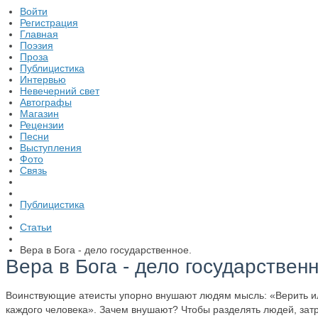
Войти
Регистрация
Главная
Поэзия
Проза
Публицистика
Интервью
Невечерний свет
Автографы
Магазин
Рецензии
Песни
Выступления
Фото
Связь
Публицистика
Статьи
Вера в Бога - дело государственное.
Вера в Бога - дело государственн
Воинствующие атеисты упорно внушают людям мысль: «Верить или
каждого человека». Зачем внушают? Чтобы разделять людей, затр