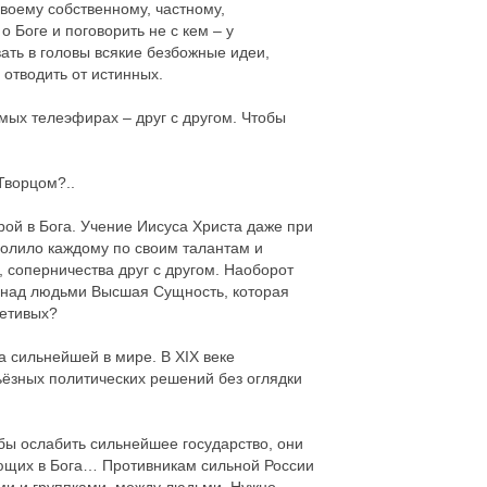
воему собственному, частному,
 Боге и поговорить не с кем – у
ать в головы всякие безбожные идеи,
отводить от истинных.
мых телеэфирах – друг с другом. Чтобы
Творцом?..
рой в Бога. Учение Иисуса Христа даже при
волило каждому по своим талантам и
, соперничества друг с другом. Наоборот
и над людьми Высшая Сущность, которая
ретивых?
а сильнейшей в мире. В XIX веке
ьёзных политических решений без оглядки
обы ослабить сильнейшее государство, они
ующих в Бога… Противникам сильной России