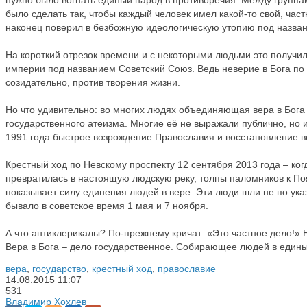
нужно было вогнать единый народ в противоречия. Между группа
было сделать так, чтобы каждый человек имел какой-то свой, час
наконец поверил в безбожную идеологическую утопию под назва
На короткий отрезок времени и с некоторыми людьми это получил
империи под названием Советский Союз. Ведь неверие в Бога по
созидательно, против творения жизни.
Но что удивительно: во многих людях объединяющая вера в Бога
государственного атеизма. Многие её не выражали публично, но 
1991 года быстрое возрождение Православия и восстановление вс
Крестный ход по Невскому проспекту 12 сентября 2013 года – ког
превратилась в настоящую людскую реку, толпы паломников к По
показывает силу единения людей в вере. Эти люди шли не по указ
бывало в советское время 1 мая и 7 ноября.
А что антиклерикалы? По-прежнему кричат: «Это частное дело!» Не
Вера в Бога – дело государственное. Собирающее людей в единый
вера
,
государство
,
крестный ход
,
православие
14.08.2015
11:07
531
Владимир Хохлев