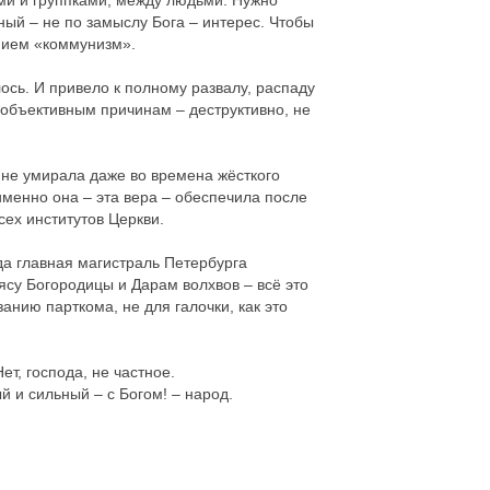
ми и группками, между людьми. Нужно
тный – не по замыслу Бога – интерес. Чтобы
нием «коммунизм».
ось. И привело к полному развалу, распаду
 объективным причинам – деструктивно, не
 не умирала даже во времена жёсткого
именно она – эта вера – обеспечила после
ех институтов Церкви.
да главная магистраль Петербурга
ясу Богородицы и Дарам волхвов – всё это
анию парткома, не для галочки, как это
т, господа, не частное.
 и сильный – с Богом! – народ.