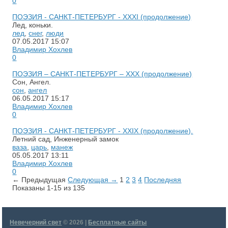
0
ПОЭЗИЯ - САНКТ-ПЕТЕРБУРГ - XXXI (продолжение)
Лед, коньки.
лед
,
снег
,
люди
07.05.2017
15:07
Владимир Хохлев
0
ПОЭЗИЯ – САНКТ-ПЕТЕРБУРГ – XXХ (продолжение)
Сон, Ангел.
сон
,
ангел
06.05.2017
15:17
Владимир Хохлев
0
ПОЭЗИЯ - САНКТ-ПЕТЕРБУРГ - ХХIХ (продолжение).
Летний сад, Инженерный замок
ваза
,
царь
,
манеж
05.05.2017
13:11
Владимир Хохлев
0
← Предыдущая
Следующая →
1
2
3
4
Последняя
Показаны 1-15 из 135
Невечерний свет
© 2026 |
Бесплатные сайты